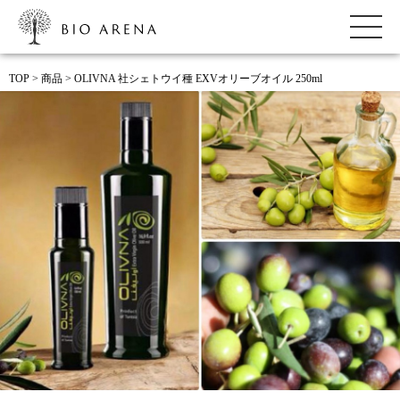
ビオアリーナ
TOP
>
商品
>
OLIVNA 社シェトウイ種 EXVオリーブオイル 250ml