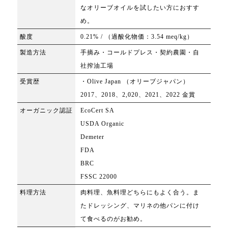
なオリーブオイルを試したい方におすす
め。
酸度
0.21% / （過酸化物価：3.54 meq/kg）
製造方法
手摘み・コールドプレス・契約農園・自
社搾油工場
受賞歴
・Olive Japan （
オリーブジャパン）
2017、2018、2,020、2021、2022 金賞
オーガニック認証
EcoCert SA
USDA Organic
Demeter
FDA
BRC
FSSC 22000
料理方法
肉料理、魚料理どちらにもよく合う。ま
たドレッシング、マリネの他パンに付け
て食べるのがお勧め。